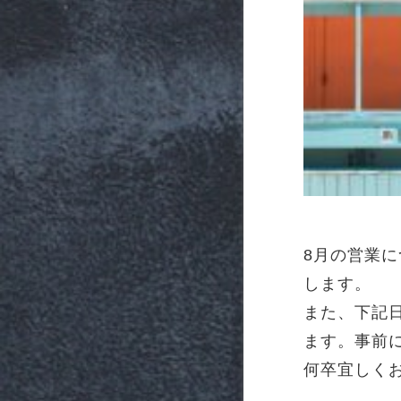
8月の営業
します。
また、下記
ます。事前
何卒宜しく