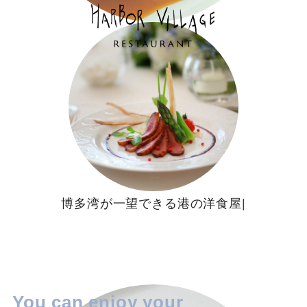
ウェディング
イベント/パーティー
博
多
湾
が
一
望
で
き
る
港
の
洋
食
屋